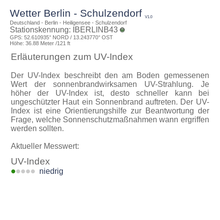
Wetter Berlin - Schulzendorf
V1.0
Deutschland - Berlin - Heiligensee - Schulzendorf
Stationskennung: IBERLINB43
GPS: 52.610935° NORD / 13.243770° OST
Höhe: 36.88 Meter /121 ft
Erläuterungen zum UV-Index
Der UV-Index beschreibt den am Boden gemessenen
Wert der sonnenbrandwirksamen UV-Strahlung. Je
höher der UV-Index ist, desto schneller kann bei
ungeschützter Haut ein Sonnenbrand auftreten. Der UV-
Index ist eine Orientierungshilfe zur Beantwortung der
Frage, welche Sonnenschutzmaßnahmen wann ergriffen
werden sollten.
Aktueller Messwert:
UV-Index
niedrig