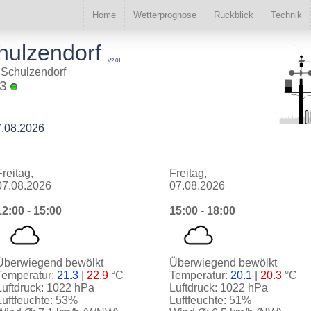
Home
Wetterprognose
Rückblick
Technik
chulzendorf
V2.01
- Schulzendorf
43
7.08.2026
Freitag,
Freitag,
07.08.2026
07.08.2026
12:00 - 15:00
15:00 - 18:00
Überwiegend bewölkt
Überwiegend bewölkt
Temperatur:
21.3
|
22.9
°C
Temperatur:
20.1
|
20.3
°C
Luftdruck: 1022 hPa
Luftdruck: 1022 hPa
Luftfeuchte: 53%
Luftfeuchte: 51%