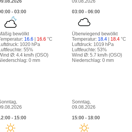
09.08.2026
09.08.2026
00:00 - 03:00
03:00 - 06:00
Mäßig bewölkt
Überwiegend bewölkt
Temperatur:
16.6
|
16.6
°C
Temperatur:
18.4
|
18.4
°C
Luftdruck: 1020 hPa
Luftdruck: 1019 hPa
Luftfeuchte: 55%
Luftfeuchte: 53%
Wind Ø: 4.4 km/h (OSO)
Wind Ø: 5.7 km/h (OSO)
Niederschlag: 0 mm
Niederschlag: 0 mm
Sonntag,
Sonntag,
09.08.2026
09.08.2026
12:00 - 15:00
15:00 - 18:00