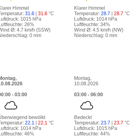
Klarer Himmel
Klarer Himmel
Temperatur:
31.6
|
31.6
°C
Temperatur:
28.7
|
28.7
°C
Luftdruck: 1015 hPa
Luftdruck: 1014 hPa
Luftfeuchte: 26%
Luftfeuchte: 34%
Wind Ø: 4.7 km/h (SSW)
Wind Ø: 4.5 km/h (NW)
Niederschlag: 0 mm
Niederschlag: 0 mm
Montag,
Montag,
10.08.2026
10.08.2026
00:00 - 03:00
03:00 - 06:00
Überwiegend bewölkt
Bedeckt
Temperatur:
22.1
|
22.1
°C
Temperatur:
23.7
|
23.7
°C
Luftdruck: 1014 hPa
Luftdruck: 1015 hPa
Luftfeuchte: 46%
Luftfeuchte: 44%